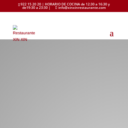
922 15 20 20 | HORARIO DE COCINA de 12:30 a 16:30 y
de19:30 a 23:30 |
info@xinxinrestaurante.com
SANTA CRUZ · TENERIFE