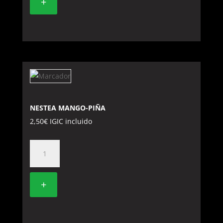
+
NESTEA MANGO-PIÑA
2,50
€
IGIC incluido
NESTEA
MANGO-
PIÑA
+
cantidad