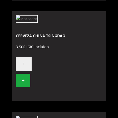
CERVEZA CHINA TSINGDAO
3,50
€
IGIC incluido
CERVEZA
CHINA
TSINGDAO
+
cantidad