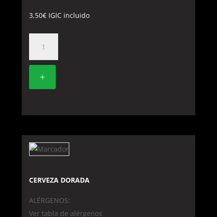
3,50
€
IGIC incluido
CERVEZA
JAPONESA
SAPPORO
+
cantidad
CERVEZA DORADA
ALÉRGENOS:
Ver tabla de alérgenos