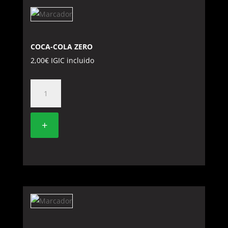
COCA-COLA ZERO
2,00
€
IGIC incluido
COCA-
COLA
ZERO
+
cantidad