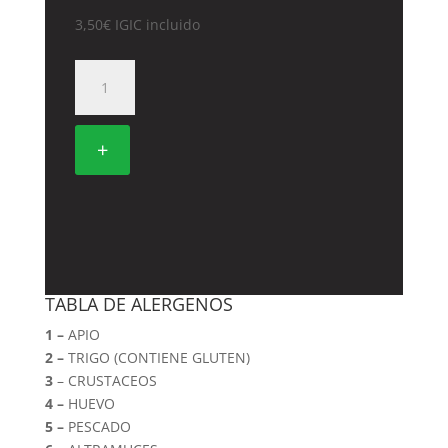
3,50
€
IGIC incluido
CERVEZA
JAPONESA
SAPPORO
cantidad
+
TABLA DE ALERGENOS
1 –
APIO
2 –
TRIGO (CONTIENE GLUTEN)
3
– CRUSTACEOS
4 –
HUEVO
5 –
PESCADO