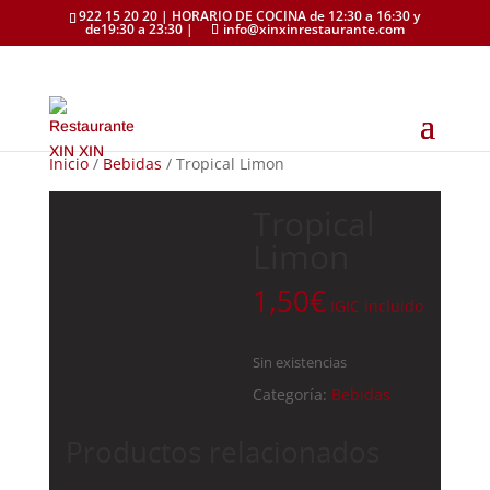
922 15 20 20 | HORARIO DE COCINA de 12:30 a 16:30 y
de19:30 a 23:30 |
info@xinxinrestaurante.com
Inicio
/
Bebidas
/ Tropical Limon
Tropical
Limon
1,50
€
IGIC incluido
Sin existencias
Categoría:
Bebidas
Productos relacionados