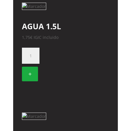
AGUA 1.5L
1,75
€
IGIC incluido
AGUA
1.5L
cantidad
+