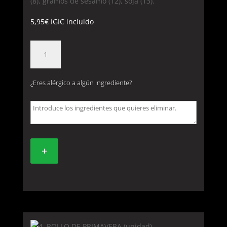
(8), gramos de sesamo (12), soja (13).
5,95
€
IGIC incluido
4A.
ROLLO
ESPECIAL
¿Eres alérgico a algún ingrediente?
DE
LA
CASA
(4
unidades)
+
cantidad