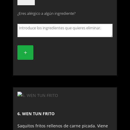
COSTILLAS
FRITAS
¿Eres alérgico a algún ingrediente?
(6
unidades)
cantidad
+
6. WEN TUN FRITO
Saquitos fritos rellenos de carne picada. Viene