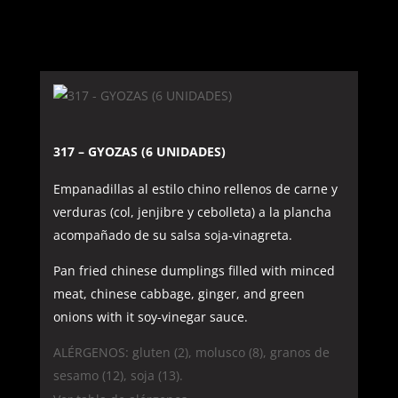
317 – GYOZAS (6 UNIDADES)
Empanadillas al estilo chino rellenos de carne y
verduras (col, jenjibre y cebolleta) a la plancha
acompañado de su salsa soja-vinagreta.
Pan fried chinese dumplings filled with minced
meat, chinese cabbage, ginger, and green
onions with it soy-vinegar sauce.
ALÉRGENOS: gluten (2), molusco (8), granos de
sesamo (12), soja (13).