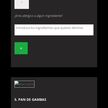
PAN
CHINO
¿Eres alérgico a algún ingrediente?
(unidad)
cantidad
+
5. PAN DE GAMBAS