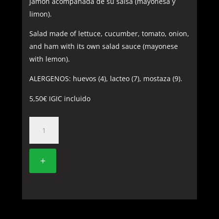
jamon acompañada de su salsa (mayonesa y
limon).
Salad made of lettuce, cucumber, tomato, onion,
and ham with its own salad sauce (mayonese
with lemon).
ALERGENOS: huevos (4), lacteo (7), mostaza (9).
5,50
€
IGIC incluido
1.
ENSALADA
CHINA
+
cantidad