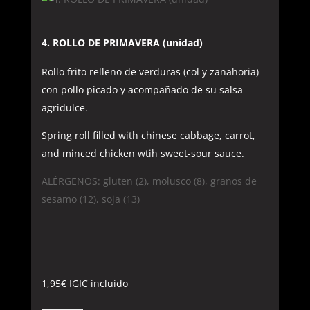
4. ROLLO DE PRIMAVERA (unidad)
Rollo frito relleno de verduras (col y zanahoria)
con pollo picado y acompañado de su salsa
agridulce.
Spring roll filled with chinese cabbage, carrot,
and minced chicken wtih sweet-sour sauce.
ALÉRGENOS: gluten (2), molusco (8), granos de
sesamo (12), soja (13)
1,95
€
IGIC incluido