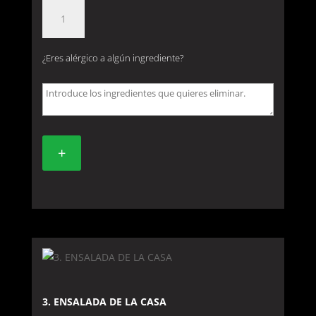
4.
ROLLO
DE
¿Eres alérgico a algún ingrediente?
PRIMAVERA
(unidad)
cantidad
+
3. ENSALADA DE LA CASA