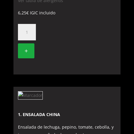
Ver tabla de alérgenos
6,25
€
IGIC incluido
317
-
GYOZAS
+
(6
UNIDADES)
cantidad
1. ENSALADA CHINA
Ensalada de lechuga, pepino, tomate, cebolla, y