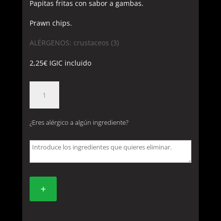
Papitas fritas con sabor a gambas.
Prawn chips.
ALÉRGENOS: crustaceos (3)
2,25
€
IGIC incluido
5.
PAN
DE
¿Eres alérgico a algún ingrediente?
GAMBAS
cantidad
+