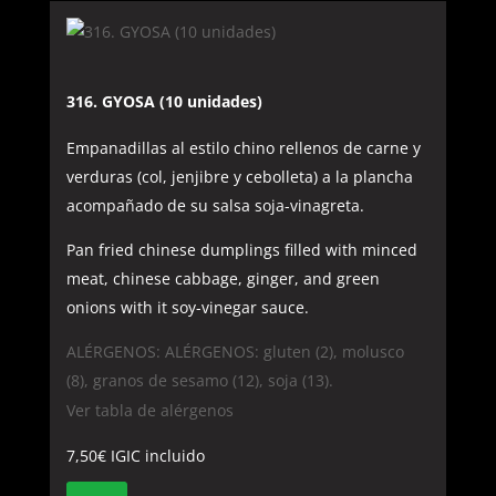
316. GYOSA (10 unidades)
Empanadillas al estilo chino rellenos de carne y
verduras (col, jenjibre y cebolleta) a la plancha
acompañado de su salsa soja-vinagreta.
Pan fried chinese dumplings filled with minced
meat, chinese cabbage, ginger, and green
onions with it soy-vinegar sauce.
ALÉRGENOS: ALÉRGENOS: gluten (2), molusco
(8), granos de sesamo (12), soja (13).
Ver tabla de alérgenos
7,50
€
IGIC incluido