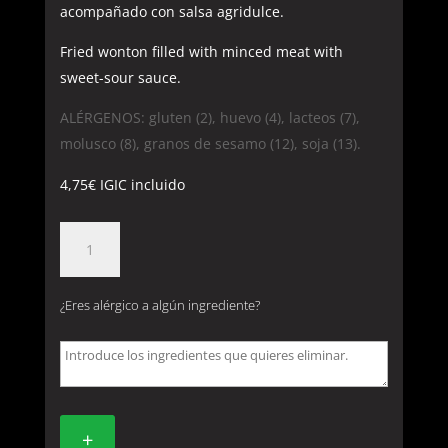
acompañado con salsa agridulce.
Fried wonton filled with minced meat with
sweet-sour sauce.
ALÉRGENOS: gluten (2), huevo (4), lacteos (7),
molusco (8), granos de sesamo (12), soja (13).
4,75
€
IGIC incluido
6.
WEN
TUN
¿Eres alérgico a algún ingrediente?
FRITO
cantidad
+