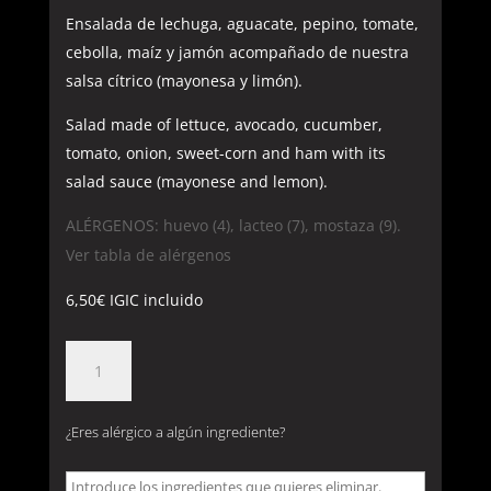
Ensalada de lechuga, aguacate, pepino, tomate,
cebolla, maíz y jamón acompañado de nuestra
salsa cítrico (mayonesa y limón).
Salad made of lettuce, avocado, cucumber,
tomato, onion, sweet-corn and ham with its
salad sauce (mayonese and lemon).
ALÉRGENOS: huevo (4), lacteo (7), mostaza (9).
Ver tabla de alérgenos
6,50
€
IGIC incluido
3.
ENSALADA
DE
¿Eres alérgico a algún ingrediente?
LA
CASA