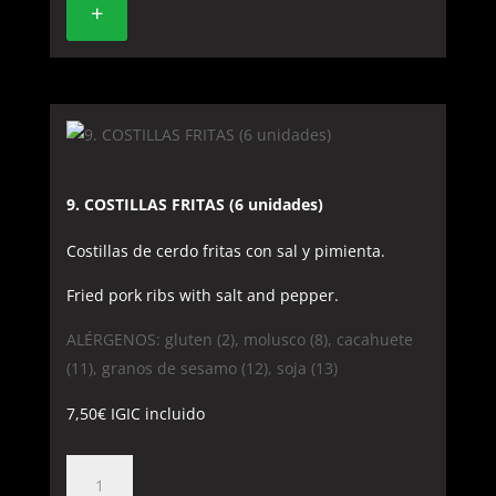
+
9. COSTILLAS FRITAS (6 unidades)
Costillas de cerdo fritas con sal y pimienta.
Fried pork ribs with salt and pepper.
ALÉRGENOS: gluten (2), molusco (8), cacahuete
(11), granos de sesamo (12), soja (13)
7,50
€
IGIC incluido
9.