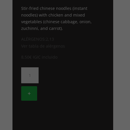
Stir-fried chinese noodles (instant
noodles) with chicken and mixed
vegetables (chinese cabbage, onion,
zuchinni, and carrot).
ALÉRGENOS:2,13
Ver tabla de alérgenos
8,50
€
IGIC incluido
103.
TALLARINES
CHINOS
CON
+
POLLO
A
LA
PLANCHA
cantidad