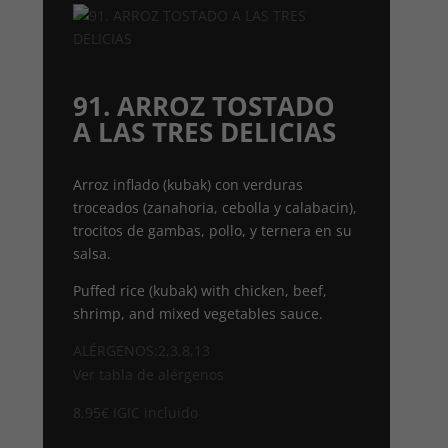
91. ARROZ TOSTADO
A LAS TRES DELICIAS
Arroz inflado (kubak) con verduras
troceados (zanahoria, cebolla y calabacin),
trocitos de gambas, pollo, y ternera en su
salsa.
Puffed rice (kubak) with chicken, beef,
shrimp, and mixed vegetables sauce.
ALÉRGENOS:2,3,8,13
Ver tabla de alérgenos
8,95
€
IGIC incluido