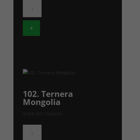
91.
ARROZ
TOSTADO
A
+
LAS
TRES
DELICIAS
cantidad
102. Ternera
Mongolia
9,50
€
IGIC incluido
102.
Ternera