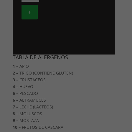
Mongolia
cantidad
+
TABLA DE ALERGENOS
1 –
APIO
2 –
TRIGO (CONTIENE GLUTEN)
3
– CRUSTACEOS
4 –
HUEVO
5 –
PESCADO
6 –
ALTRAMUCES
7 –
LECHE (LACTEOS)
8 –
MOLUSCOS
9 –
MOSTAZA
10 –
FRUTOS DE CASCARA