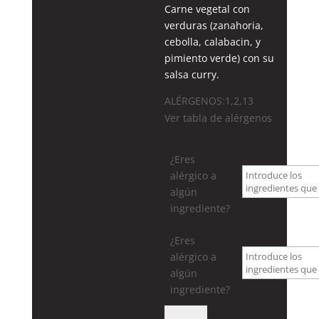
Carne vegetal con
verduras (zanahoria,
cebolla, calabacin, y
pimiento verde) con su
salsa curry.
ALÉRGENOS:1,2,13
Ver tabla de alérgenos
¿Eres
alérgico a
algún
ingrediente?
¿Eres
alérgico a
algún
ingrediente?
110.