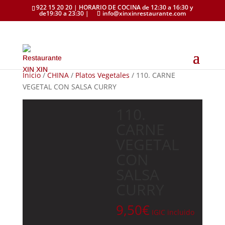
922 15 20 20 | HORARIO DE COCINA de 12:30 a 16:30 y
de19:30 a 23:30 |
info@xinxinrestaurante.com
Inicio
/
CHINA
/
Platos Vegetales
/ 110. CARNE
VEGETAL CON SALSA CURRY
110.
CARNE
VEGETAL
CON
SALSA
CURRY
9,50
€
IGIC incluido