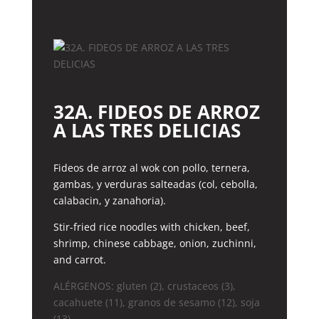
32A. FIDEOS DE ARROZ
A LAS TRES DELICIAS
Fideos de arroz al wok con pollo, ternera,
gambas, y verduras salteadas (col, cebolla,
calabacin, y zanahoria).
Stir-fried rice noodles with chicken, beef,
shrimp, chinese cabbage, onion, zuchinni,
and carrot.
ALÉRGENOS: gluten (2), crustaceos (3),
cacahuete (11), granos de sesamo (12), soja
(13).