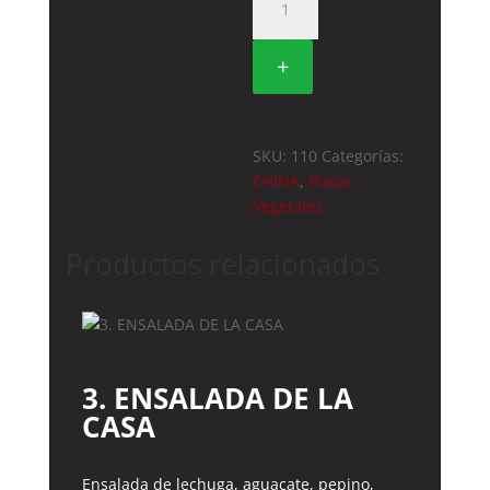
CARNE
VEGETAL
+
CON
SALSA
CURRY
cantidad
SKU:
110
Categorías:
CHINA
,
Platos
Vegetales
Productos relacionados
3. ENSALADA DE LA
CASA
Ensalada de lechuga, aguacate, pepino,