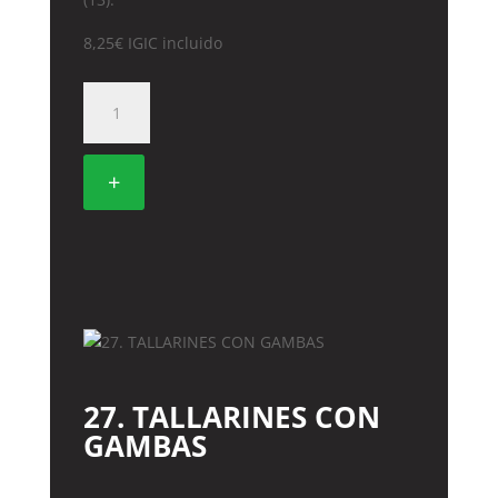
8,25
€
IGIC incluido
32A.
FIDEOS
DE
ARROZ
+
A
LAS
TRES
DELICIAS
cantidad
27. TALLARINES CON
GAMBAS