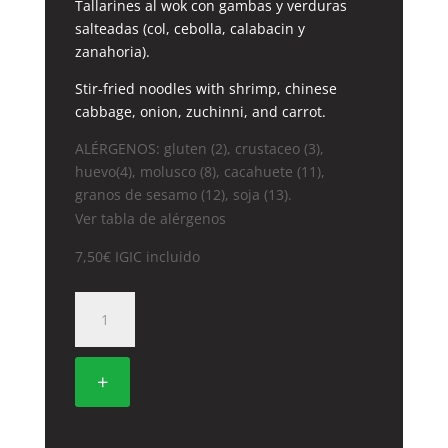
Tallarines al wok con gambas y verduras
salteadas (col, cebolla, calabacin y
zanahoria).
Stir-fried noodles with shrimp, chinese
cabbage, onion, zuchinni, and carrot.
ALÉRGENOS: gluten (2), crustaceo (3),
huevo(4), molusco (8), cacahuete (11),
granos de sesamo (12), soja (13).
Ver tabla de alérgenos
7,50
€
IGIC incluido
27.
TALLARINES
CON
GAMBAS
+
cantidad