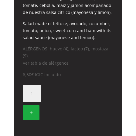
tomate, cebolla, maíz y jamón acompañado
de nuestra salsa cítrico (mayonesa y limón).
Salad made of lettuce, avocado, cucumber,
tomato, onion, sweet-corn and ham with its
salad sauce (mayonese and lemon).
ALÉRGENOS: huevo (4), lacteo (7), mostaza
(9).
Ver tabla de alérgenos
6,50
€
IGIC incluido
3.
ENSALADA
DE
LA
+
CASA
cantidad