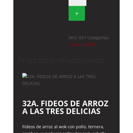
CON
+
SALSA
BARBACOA
cantidad
SKU:
057
Categorías:
Cerdo
,
CHINA
Productos relacionados
32A. FIDEOS DE ARROZ
A LAS TRES DELICIAS
Fideos de arroz al wok con pollo, ternera,