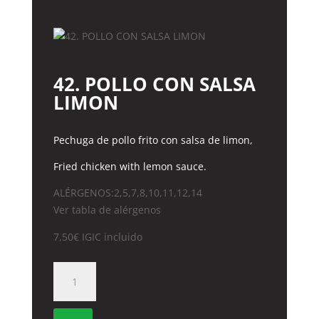
cantidad
42. POLLO CON SALSA
LIMON
Pechuga de pollo frito con salsa de limon,
Fried chicken with lemon sauce.
ALÉRGENOS:2,5,7,8,10,11,12,14
Ver tabla de alérgenos
7,50
€
IGIC incluido
42.
POLLO
CON
SALSA