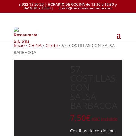
922 15 20 20 | HORARIO DE COCINA de 12:30 a 16:30 y
de19:30 a 23:30 |
info@xinxinrestaurante.com
Inicio
/
CHINA
/
Cerdo
/ 57. COSTILLAS CON SALSA
BARBACOA
57.
COSTILLAS
CON
SALSA
BARBACOA
7,50
€
IGIC incluido
Costillas de cerdo con