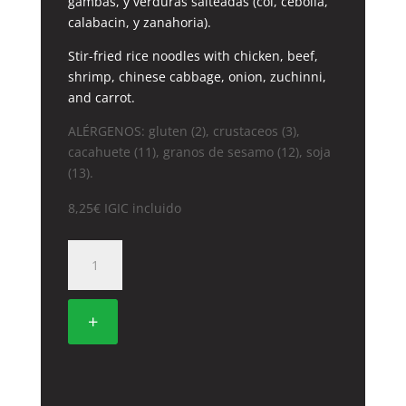
gambas, y verduras salteadas (col, cebolla,
calabacin, y zanahoria).
Stir-fried rice noodles with chicken, beef,
shrimp, chinese cabbage, onion, zuchinni,
and carrot.
ALÉRGENOS: gluten (2), crustaceos (3),
cacahuete (11), granos de sesamo (12), soja
(13).
8,25
€
IGIC incluido
32A.
FIDEOS
DE
ARROZ
+
A
LAS
TRES
DELICIAS