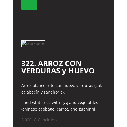
+
LIMON
cantidad
322. ARROZ CON
VERDURAS y HUEVO
Arroz blanco frito con huevo verduras (col,
calabacín y zanahoria).
Fried white rice with egg and vegetables
(chinese cabbage, carrot, and zuchinni).
6,00
€
IGIC incluido