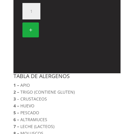
322.
ARROZ
CON
VERDURAS
+
y
HUEVO
cantidad
TABLA DE ALERGENOS
1 –
APIO
2 –
TRIGO (CONTIENE GLUTEN)
3
– CRUSTACEOS
4 –
HUEVO
5 –
PESCADO
6 –
ALTRAMUCES
7 –
LECHE (LACTEOS)
8 –
MOLUSCOS