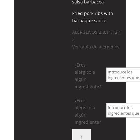
salsa barbacoa
Fried pork ribs with
barbaque sauce.
ALÉRGENOS:2,8,11,12,1
3
Ver tabla de alérgenos
¿Eres
alérgico a
algún
ingrediente?
¿Eres
alérgico a
algún
ingrediente?
57.
COSTILLAS