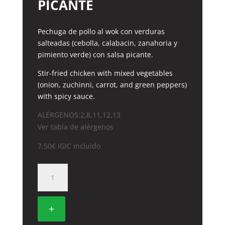
PICANTE
Pechuga de pollo al wok con verduras
salteadas (cebolla, calabacin, zanahoria y
pimiento verde) con salsa picante.
Stir-fried chicken with mixed vegetables
(onion, zuchinni, carrot, and green peppers)
with spicy sauce.
ALÉRGENOS:2,8,11,12,13
Ver tabla de alérgenos
7,50
€
IGIC incluido
43.
POLLO
CON
SALSA
+
PICANTE