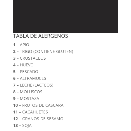
cantidad
TABLA DE ALERGENOS
1 –
APIO
2 –
TRIGO (CONTIENE GLUTEN)
3
– CRUSTACEOS
4 –
HUEVO
5 –
PESCADO
6 –
ALTRAMUCES
7 –
LECHE (LACTEOS)
8 –
MOLUSCOS
9 –
MOSTAZA
10 –
FRUTOS DE CASCARA
11 –
CACAHUETES
12 –
GRANOS DE SESAMO
13 –
SOJA