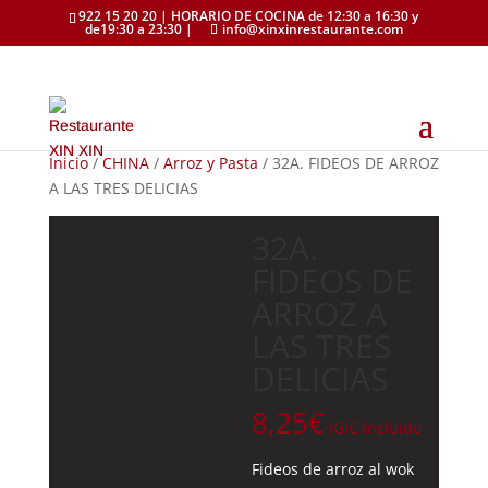
922 15 20 20 | HORARIO DE COCINA de 12:30 a 16:30 y
de19:30 a 23:30 |
info@xinxinrestaurante.com
Inicio
/
CHINA
/
Arroz y Pasta
/ 32A. FIDEOS DE ARROZ
A LAS TRES DELICIAS
32A.
FIDEOS DE
ARROZ A
LAS TRES
DELICIAS
8,25
€
IGIC incluido
Fideos de arroz al wok