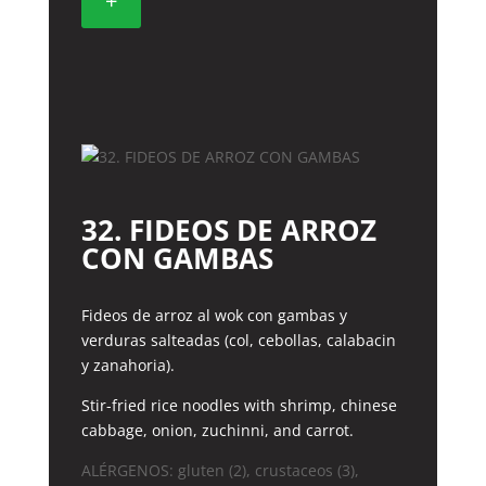
+
AGRIOPICANTE
cantidad
32. FIDEOS DE ARROZ
CON GAMBAS
Fideos de arroz al wok con gambas y
verduras salteadas (col, cebollas, calabacin
y zanahoria).
Stir-fried rice noodles with shrimp, chinese
cabbage, onion, zuchinni, and carrot.
ALÉRGENOS: gluten (2), crustaceos (3),