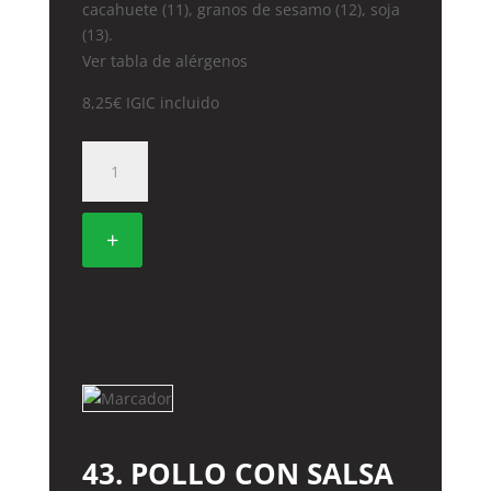
cacahuete (11), granos de sesamo (12), soja
(13).
Ver tabla de alérgenos
8,25
€
IGIC incluido
32.
FIDEOS
DE
ARROZ
+
CON
GAMBAS
cantidad
43. POLLO CON SALSA