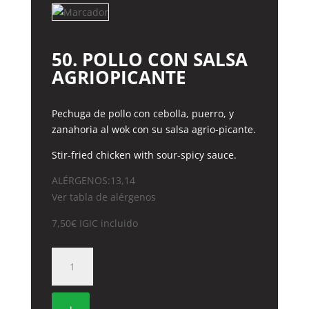
50. POLLO CON SALSA
AGRIOPICANTE
Pechuga de pollo con cebolla, puerro, y
zanahoria al wok con su salsa agrio-picante.
Stir-fried chicken with sour-spicy sauce.
ALÉRGENOS:13,14
Ver tabla de alérgenos
7,50
€
IGIC incluido
50.
POLLO
CON
SALSA