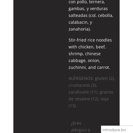
con pollo, ternera,
gambas, y verduras
salteadas (col, cebolla,
calabacin, y
zanahoria).
Stir-fried rice noodles
with chicken, beef,
shrimp, chinese
cabbage, onion,
zuchinni, and carrot.
ALÉRGENOS: gluten (2),
crustaceos (3),
cacahuete (11), granos
de sesamo (12), soja
(13).
¿Eres
alérgico a