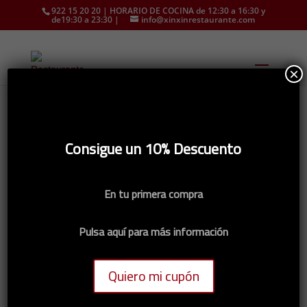
922 15 20 20 | HORARIO DE COCINA de 12:30 a 16:30 y
de19:30 a 23:30 |
info@xinxinrestaurante.com
×
Inicio
/
CHINA
/
Gambas
/ 82. GAMBAS CON SALSA
Consigue un 10% Descuento
OSTRAS
En tu primera compra
82. GAMBAS CON
SALSA OSTRAS
Pulsa aquí para más información
8,50
€
IGIC incluido
Quiero mi cupón
Gambas al wok con salsa de ostras y salteado
de verduras (cebolla, zanahoria, calabacin,