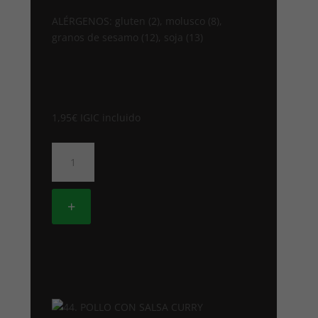
ALÉRGENOS: gluten (2), molusco (8),
granos de sesamo (12), soja (13)
1,95
€
IGIC incluido
4.
ROLLO
DE
PRIMAVERA
+
(unidad)
cantidad