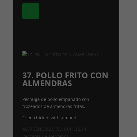
CON
SALSA
+
CURRY
cantidad
37. POLLO FRITO CON
ALMENDRAS
Pechuga de pollo empanado con
trozeados de almendras fritas.
Fried chicken with almond.
ALÉRGENOS:2,5,7,8,10,11,12,14
Ver tabla de alérgenos