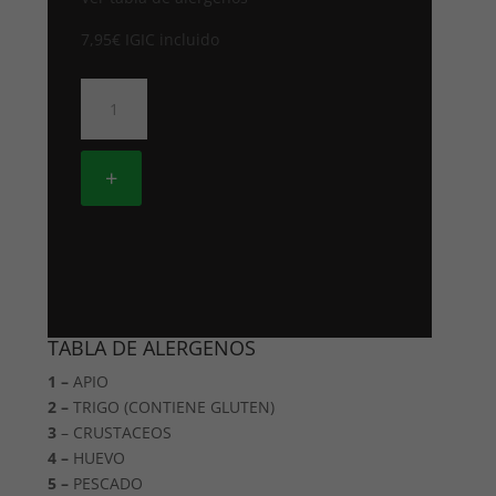
7,95
€
IGIC incluido
37.
POLLO
FRITO
CON
+
ALMENDRAS
cantidad
TABLA DE ALERGENOS
1 –
APIO
2 –
TRIGO (CONTIENE GLUTEN)
3
– CRUSTACEOS
4 –
HUEVO
5 –
PESCADO