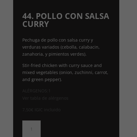
44. POLLO CON SALSA
CURRY
Pechuga de pollo con salsa curry y
verduras variados (cebolla, calabacin,
zanahoria, y pimientos verdes).
Stir-fried chicken with curry sauce and
mixed vegetables (onion, zuchinni, carrot,
and green pepper).
ALÉRGENOS:1
Ver tabla de alérgenos
7,50
€
IGIC incluido
44.
POLLO