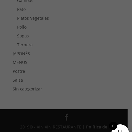
Gambas
Pato
Platos Vegetales
Pollo
Sopas
Ternera
JAPONÉS
MENUS
Postre
Salsa
Sin categorizar
0
2019© -
XIN XIN RESTAURANTE
|
Política de