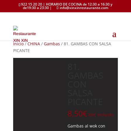
922 15 20 20 | HORARIO DE COCINA de 12:30 a 16:30 y
de19:30 a 23:30 |
info@xinxinrestaurante.com
Inicio
/
CHINA
/
Gambas
/ 81. GAMBAS CON SALSA
PICANTE
81.
GAMBAS
CON
SALSA
PICANTE
8,50
€
IGIC incluido
Gambas al wok con