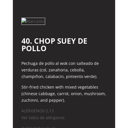
DELICIAS
cantidad
40. CHOP SUEY DE
POLLO
Pechuga de pollo al wok con salteado de
verduras (col, zanahoria, cebolla,
champiñon, calabacin, pimiento verde).
Stir-fried chicken with mixed vegetables
(chinese cabbage, carrot, onion, mushroom,
zuchinni, and pepper).
ALÉRGENOS:2,13
Ver tabla de alérgenos