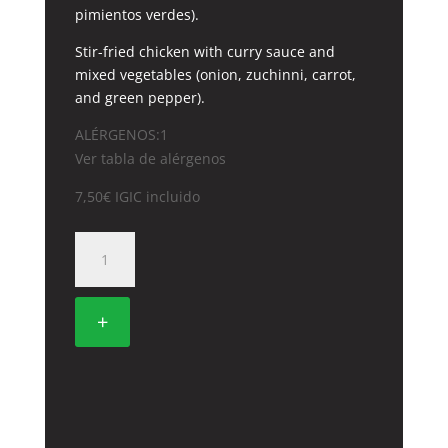
pimientos verdes).
Stir-fried chicken with curry sauce and
mixed vegetables (onion, zuchinni, carrot,
and green pepper).
ALÉRGENOS:1
Ver tabla de alérgenos
7,50
€
IGIC incluido
44.
POLLO
CON
SALSA
+
CURRY
cantidad