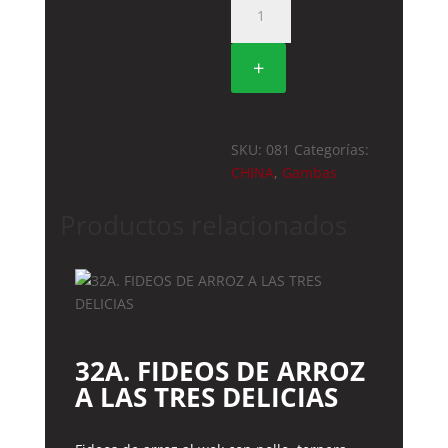
GAMBAS
CON
+
SALSA
PICANTE
cantidad
SKU:
081
Categorías:
CHINA
,
Gambas
Productos relacionados
32A. FIDEOS DE ARROZ
A LAS TRES DELICIAS