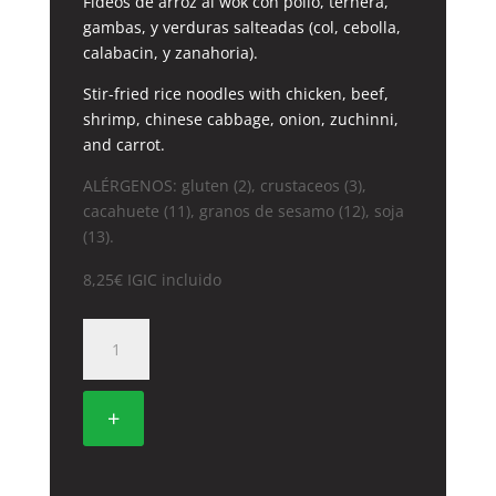
Fideos de arroz al wok con pollo, ternera,
gambas, y verduras salteadas (col, cebolla,
calabacin, y zanahoria).
Stir-fried rice noodles with chicken, beef,
shrimp, chinese cabbage, onion, zuchinni,
and carrot.
ALÉRGENOS: gluten (2), crustaceos (3),
cacahuete (11), granos de sesamo (12), soja
(13).
8,25
€
IGIC incluido
32A.
FIDEOS
DE
ARROZ
+
A
LAS
TRES