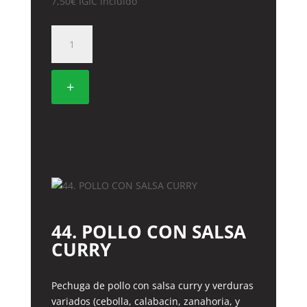
7,50
€
IGIC incluido
40.
CHOP
SUEY
DE
+
POLLO
cantidad
44. POLLO CON SALSA
CURRY
Pechuga de pollo con salsa curry y verduras
variados (cebolla, calabacin, zanahoria, y