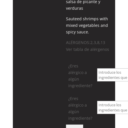
salsa de picante y
verduras
Sauteed shrimps with
mixed vegetables and
spicy sauce.
ALÉRGENOS:2,3,8,13
Ver tabla de alérgenos
¿Eres
alérgico a
algún
ingrediente?
¿Eres
alérgico a
algún
ingrediente?
81.