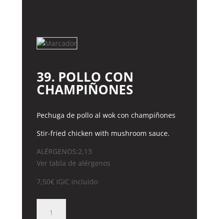
TRES
DELICIAS
cantidad
39. POLLO CON
CHAMPIÑONES
Pechuga de pollo al wok con champiñones
Stir-fried chicken with mushroom sauce.
ALÉRGENOS:2,13
Ver tabla de alérgenos
7,50
€
IGIC incluido
39.
POLLO