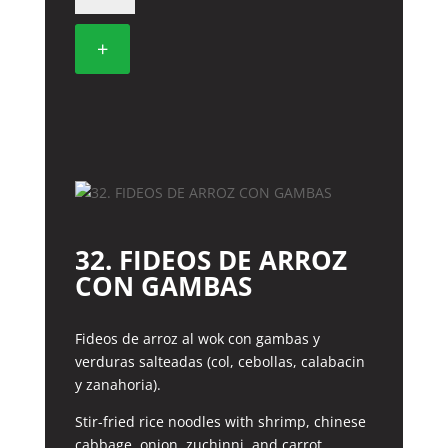
CON
CHAMPIÑONES
+
cantidad
32. FIDEOS DE ARROZ
CON GAMBAS
Fideos de arroz al wok con gambas y
verduras salteadas (col, cebollas, calabacin
y zanahoria).
Stir-fried rice noodles with shrimp, chinese
cabbage, onion, zuchinni, and carrot.