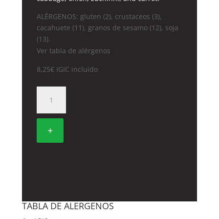
ALÉRGENOS: gluten (2), crustaceos (3),
cacahuete (11), granos de sesamo (12), soja
(13).
Ver tabla de alérgenos
8,25
€
IGIC incluido
32.
FIDEOS
DE
ARROZ
+
CON
GAMBAS
cantidad
TABLA DE ALERGENOS