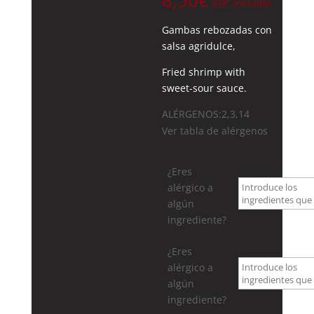
8,50
€
IGIC incluido
Gambas rebozadas con
salsa agridulce,
Fried shrimp with
sweet-sour sauce.
ALÉRGENOS:2,3,14
Ver tabla de alérgenos
¿Eres
alérgico a
algún
ingrediente?
¿Eres
alérgico a
algún
ingrediente?