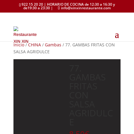
922 15 20 20 | HORARIO DE COCINA de 12:30 a 16:30 y
de19:30 a 23:30 |
info@xinxinrestaurante.com
Inicio
/
CHINA
/
Gambas
/ 77. GAMBAS FRITAS CON
SALSA AGRIDULCE
77.
GAMBAS
FRITAS
CON
SALSA
AGRIDULC
E