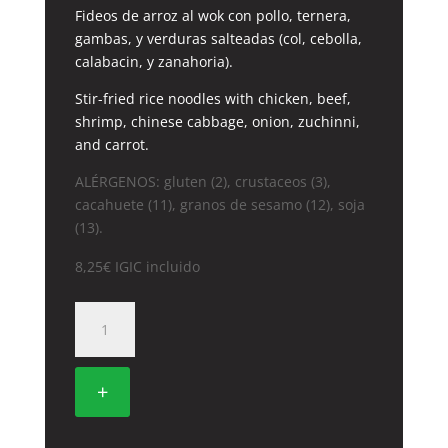
Fideos de arroz al wok con pollo, ternera,
gambas, y verduras salteadas (col, cebolla,
calabacin, y zanahoria).
Stir-fried rice noodles with chicken, beef,
shrimp, chinese cabbage, onion, zuchinni,
and carrot.
ALÉRGENOS: gluten (2), crustaceos (3),
cacahuete (11), granos de sesamo (12), soja
(13).
8,25
€
IGIC incluido
32A.
FIDEOS
DE
ARROZ
+
A
LAS