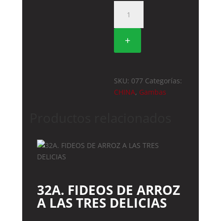
77.
GAMBAS
FRITAS
+
CON
SALSA
AGRIDULCE
cantidad
SKU:
077
Categorías:
CHINA
,
Gambas
Productos relacionados
32A. FIDEOS DE ARROZ
A LAS TRES DELICIAS