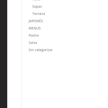
Sopas
Ternera
JAPONÉS
MENUS
Postre
Salsa
Sin categorizar