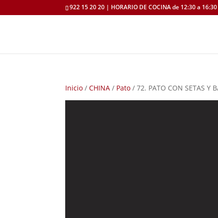
922 15 20 20 | HORARIO DE COCINA de 12:30 a 16:30 
Inicio
/
CHINA
/
Pato
/ 72. PATO CON SETAS Y