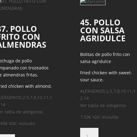
45. POLLO
37. POLLO
CON SALSA
FRITO CON
AGRIDULCE
ALMENDRAS
Bolitas de pollo frito con
echuga de pollo
salsa agridulce
mpanado con trozeados
Fried chicken with sweet-
e almendras fritas.
sour sauce.
ried chicken with almond.
ALÉRGENOS:2,5,7,8,10,11,1
LÉRGENOS:2,5,7,8,10,11,1
2,14
,14
Ver tabla de alérgenos
er tabla de alérgenos
7,50
€
IGIC incluido
,95
€
IGIC incluido
45.