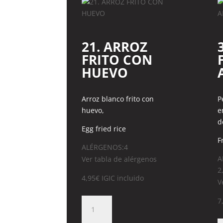
21. ARROZ
FRITO CON
HUEVO
Arroz blanco frito con
P
huevo,
e
d
Egg fried rice
F
ALÉRGENOS:4
A
Ver tabla de alérgenos
2
4,95
€
IGIC incluido
V
21.
7
ARROZ