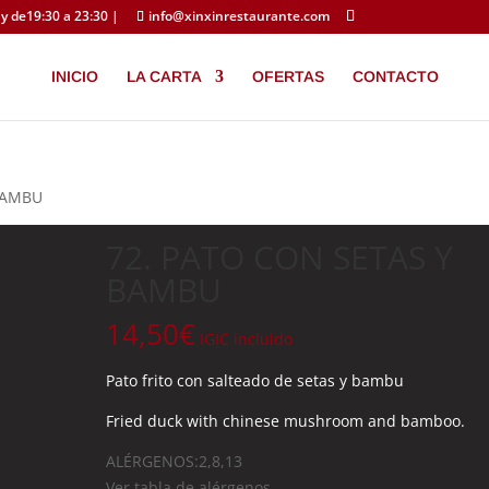
y de19:30 a 23:30 |
info@xinxinrestaurante.com
INICIO
LA CARTA
OFERTAS
CONTACTO
 BAMBU
72. PATO CON SETAS Y
BAMBU
14,50
€
IGIC incluido
Pato frito con salteado de setas y bambu
Fried duck with chinese mushroom and bamboo.
ALÉRGENOS:2,8,13
Ver tabla de alérgenos