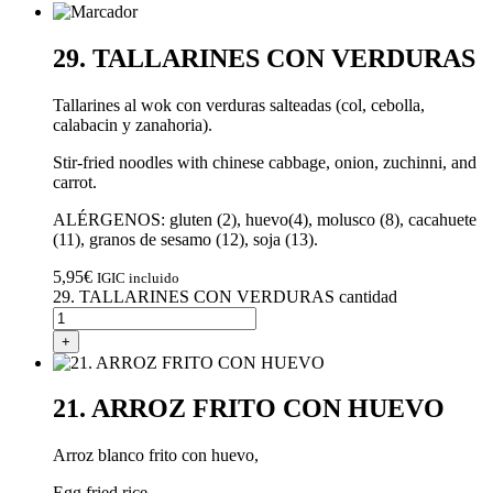
29. TALLARINES CON VERDURAS
Tallarines al wok con verduras salteadas (col, cebolla,
calabacin y zanahoria).
Stir-fried noodles with chinese cabbage, onion, zuchinni, and
carrot.
ALÉRGENOS: gluten (2), huevo(4), molusco (8), cacahuete
(11), granos de sesamo (12), soja (13).
5,95
€
IGIC incluido
29. TALLARINES CON VERDURAS cantidad
+
21. ARROZ FRITO CON HUEVO
Arroz blanco frito con huevo,
Egg fried rice