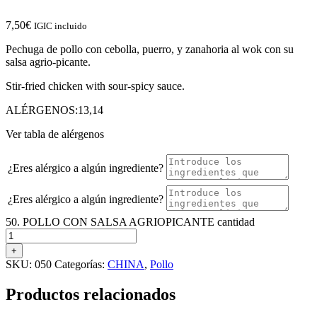
7,50
€
IGIC incluido
Pechuga de pollo con cebolla, puerro, y zanahoria al wok con su
salsa agrio-picante.
Stir-fried chicken with sour-spicy sauce.
ALÉRGENOS:13,14
Ver tabla de alérgenos
¿Eres alérgico a algún ingrediente?
¿Eres alérgico a algún ingrediente?
50. POLLO CON SALSA AGRIOPICANTE cantidad
+
SKU:
050
Categorías:
CHINA
,
Pollo
Productos relacionados