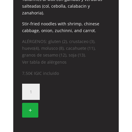
salteadas (col, cebolla, calabacin y
zanahoria).
Stir-fried noodles with shrimp, chinese
cabbage, onion, zuchinni, and carrot.
ALÉRGENOS: gluten (2), crustaceo (3),
huevo(4), molusco (8), cacahuete (11),
granos de sesamo (12), soja (13).
Ver tabla de alérgenos
7,50
€
IGIC incluido
27.
TALLARINES
CON
GAMBAS
+
cantidad