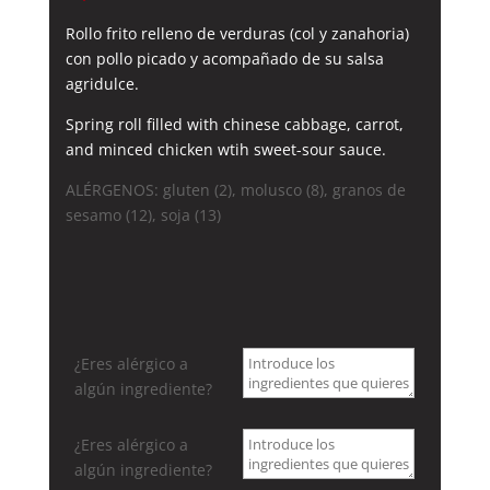
Rollo frito relleno de verduras (col y zanahoria)
con pollo picado y acompañado de su salsa
agridulce.
Spring roll filled with chinese cabbage, carrot,
and minced chicken wtih sweet-sour sauce.
ALÉRGENOS: gluten (2), molusco (8), granos de
sesamo (12), soja (13)
¿Eres alérgico a
algún ingrediente?
¿Eres alérgico a
algún ingrediente?