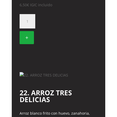
6,50
€
IGIC incluido
3.
ENSALADA
DE
LA
+
CASA
cantidad
22. ARROZ TRES
DELICIAS
Arroz blanco frito con huevo, zanahoria,