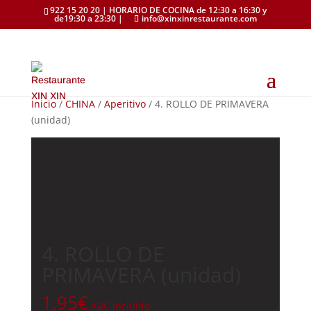
922 15 20 20 | HORARIO DE COCINA de 12:30 a 16:30 y
de19:30 a 23:30 |
info@xinxinrestaurante.com
Inicio
/
CHINA
/
Aperitivo
/ 4. ROLLO DE PRIMAVERA
(unidad)
4. ROLLO DE
PRIMAVERA (unidad)
1,95
€
IGIC incluido