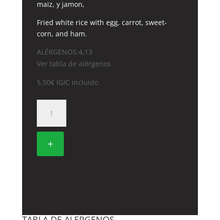
maiz, y jamon,
Fried white rice with egg, carrot, sweet-
corn, and ham.
ALÉRGENOS:4,13
Ver tabla de alérgenos
5,50
€
IGIC incluido
22.
ARROZ
TRES
DELICIAS
+
cantidad
TABLA DE ALERGENOS