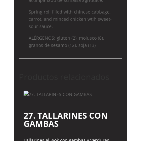
acompañado de su salsa agridulce.
Spring roll filled with chinese cabbage,
carrot, and minced chicken wtih sweet-
sour sauce.
ALÉRGENOS: gluten (2), molusco (8),
granos de sesamo (12), soja (13)
Productos relacionados
27. TALLARINES CON
GAMBAS
Tallarines al wok con gambas y verduras