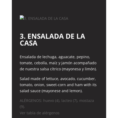
3. ENSALADA DE LA
CASA
Ensalada de lechuga, aguacate, pepino,
tomate, cebolla, maíz y jamón acompañado
de nuestra salsa cítrico (mayonesa y limón).
Salad made of lettuce, avocado, cucumber,
tomato, onion, sweet-corn and ham with its
salad sauce (mayonese and lemon).
ALÉRGENOS: huevo (4), lacteo (7), mostaza
(9).
Ver tabla de alérgenos