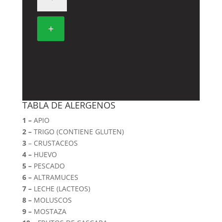
Y
JENJIBRE
cantidad
+
TABLA DE ALERGENOS
1 –
APIO
2 –
TRIGO (CONTIENE GLUTEN)
3
– CRUSTACEOS
4 –
HUEVO
5 –
PESCADO
6 –
ALTRAMUCES
7 –
LECHE (LACTEOS)
8 –
MOLUSCOS
9 –
MOSTAZA