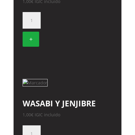
1,00
€
IGIC incluido
SALSA
SOJA
cantidad
+
WASABI Y JENJIBRE
1,00
€
IGIC incluido
WASABI