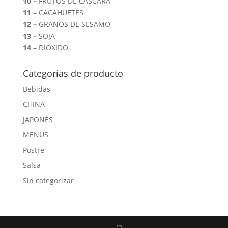
10 –
FRUTOS DE CASCARA
11 –
CACAHUETES
12 –
GRANOS DE SESAMO
13 –
SOJA
14 –
DIOXIDO
Categorías de producto
Bebidas
CHINA
JAPONÉS
MENUS
Postre
Salsa
Sin categorizar