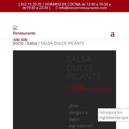
922 15 20 20 | HORARIO DE COCINA de 12:30 a 16:30 y
de19:30 a 23:30 |
info@xinxinrestaurante.com
Inicio
/
Salsa
/ SALSA DULCE-PICANTE
SALSA
DULCE-
PICANTE
1,00
€
IGIC incluido
¿Eres
alérgico a
algún
ingrediente?