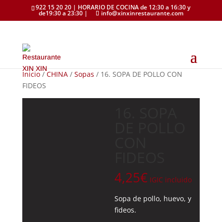
922 15 20 20 | HORARIO DE COCINA de 12:30 a 16:30 y
de19:30 a 23:30 |
info@xinxinrestaurante.com
Inicio
/
CHINA
/
Sopas
/ 16. SOPA DE POLLO CON
FIDEOS
16. SOPA
DE POLLO
CON
FIDEOS
4,25
€
IGIC incluido
Sopa de pollo, huevo, y
fideos.