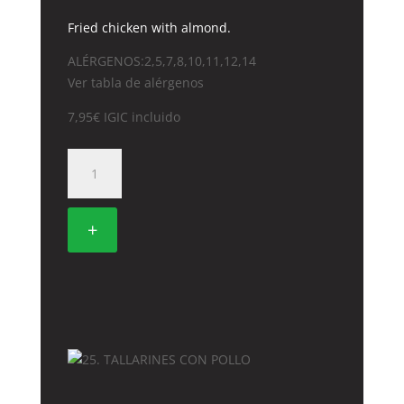
Fried chicken with almond.
ALÉRGENOS:2,5,7,8,10,11,12,14
Ver tabla de alérgenos
7,95
€
IGIC incluido
37.
POLLO
FRITO
CON
+
ALMENDRAS
cantidad