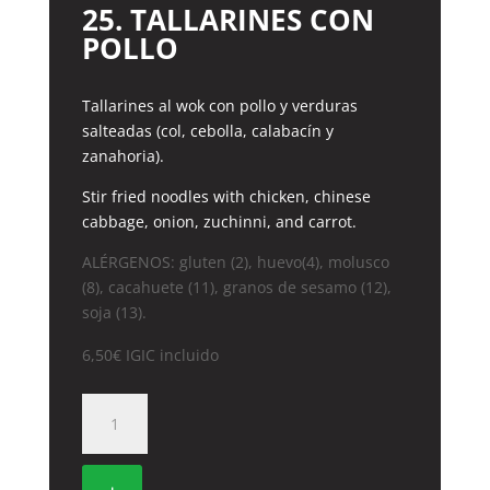
25. TALLARINES CON
POLLO
Tallarines al wok con pollo y verduras
salteadas (col, cebolla, calabacín y
zanahoria).
Stir fried noodles with chicken, chinese
cabbage, onion, zuchinni, and carrot.
ALÉRGENOS: gluten (2), huevo(4), molusco
(8), cacahuete (11), granos de sesamo (12),
soja (13).
6,50
€
IGIC incluido
25.
TALLARINES
CON
POLLO