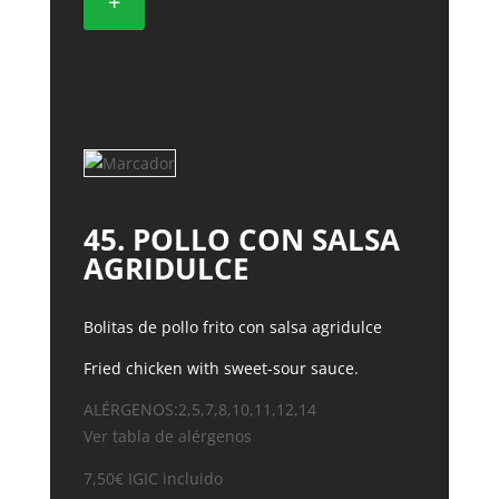
+
cantidad
45. POLLO CON SALSA
AGRIDULCE
Bolitas de pollo frito con salsa agridulce
Fried chicken with sweet-sour sauce.
ALÉRGENOS:2,5,7,8,10,11,12,14
Ver tabla de alérgenos
7,50
€
IGIC incluido