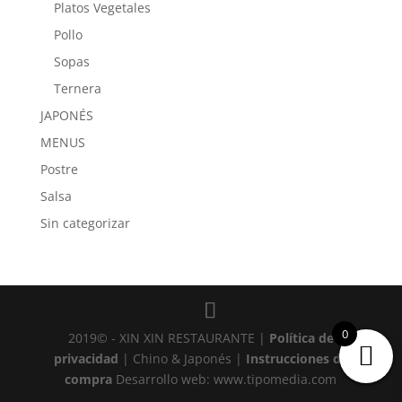
Platos Vegetales
Pollo
Sopas
Ternera
JAPONÉS
MENUS
Postre
Salsa
Sin categorizar
0
2019© -
XIN XIN RESTAURANTE
|
Política de
privacidad
|
Chino & Japonés
|
Instrucciones de
compra
Desarrollo web:
www.tipomedia.com