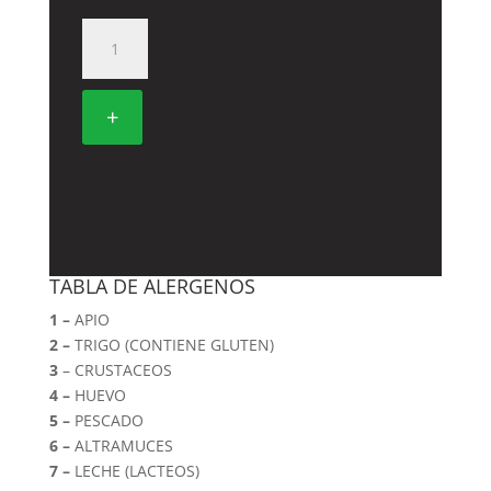
45.
POLLO
CON
SALSA
+
AGRIDULCE
cantidad
TABLA DE ALERGENOS
1 –
APIO
2 –
TRIGO (CONTIENE GLUTEN)
3
– CRUSTACEOS
4 –
HUEVO
5 –
PESCADO
6 –
ALTRAMUCES
7 –
LECHE (LACTEOS)