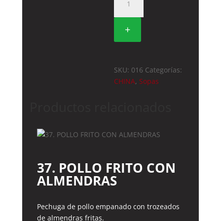
SOPA
DE
+
POLLO
CON
FIDEOS
cantidad
SKU:
016
Categorías:
CHINA
,
Sopas
Productos relacionados
37. POLLO FRITO CON
ALMENDRAS
Pechuga de pollo empanado con trozeados
de almendras fritas.