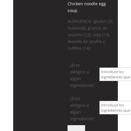
Chicken noodle egg
soup.
ALÉRGENOS: gluten (2),
huevo (4), granos de
sesamo (12), soja (13),
dioxido de azufre y
sulfitos (14).
¿Eres
alérgico a
algún
ingrediente?
¿Eres
alérgico a
algún
ingrediente?
16.