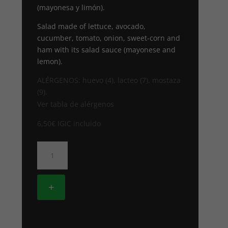
(mayonesa y limón).
Salad made of lettuce, avocado,
cucumber, tomato, onion, sweet-corn and
ham with its salad sauce (mayonese and
lemon).
ALÉRGENOS: huevo (4), lacteo (7), mostaza
(9).
Ver tabla de alérgenos
6,50
€
IGIC incluido
3.
ENSALADA
DE
LA
+
CASA
cantidad