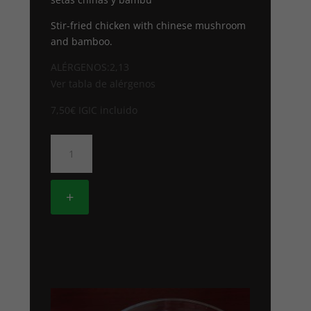
Stir-fried chicken with chinese mushroom
and bamboo.
ALÉRGENOS:2,13
Ver tabla de alérgenos
7,50
€
IGIC incluido
38.
POLLO
CON
SETAS
+
CHINAS
Y
BAMBU
cantidad