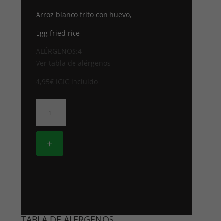
Arroz blanco frito con huevo,
Egg fried rice
ALÉRGENOS:4
Ver tabla de alérgenos
4,95
€
IGIC incluido
21.
ARROZ
FRITO
CON
+
HUEVO
cantidad
TABLA DE ALERGENOS