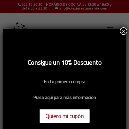
922 15 20 20 | HORARIO DE COCINA de 12:30 a 16:30 y
de19:30 a 23:30 |
info@xinxinrestaurante.com
×
Inicio
/
CHINA
/
Especialidades
/ 105. TALLARINES
Consigue un 10% Descuento
CHINOS A LAS TRES DELICIAS A LA PLANCHA
En tu primera compra
Pulsa aquí para más información
Quiero mi cupón