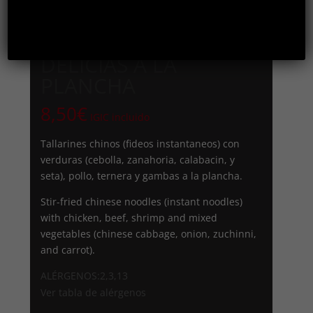
105. TALLARINES
CHINOS A LAS TRES
DELICIAS A LA
PLANCHA
8,50
€
IGIC incluido
Tallarines chinos (fideos instantaneos) con
verduras (cebolla, zanahoria, calabacin, y
seta), pollo, ternera y gambas a la plancha.
Stir-fried chinese noodles (instant noodles)
with chicken, beef, shrimp and mixed
vegetables (chinese cabbage, onion, zuchinni,
and carrot).
ALÉRGENOS:2,3,13
Ver tabla de alérgenos