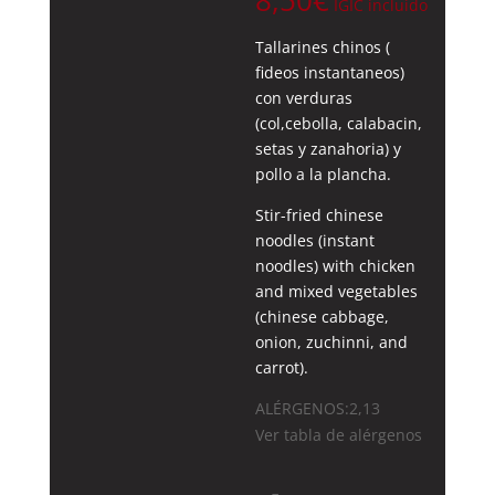
8,50
€
IGIC incluido
Tallarines chinos (
fideos instantaneos)
con verduras
(col,cebolla, calabacin,
setas y zanahoria) y
pollo a la plancha.
Stir-fried chinese
noodles (instant
noodles) with chicken
and mixed vegetables
(chinese cabbage,
onion, zuchinni, and
carrot).
ALÉRGENOS:2,13
Ver tabla de alérgenos