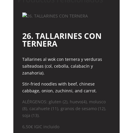
26. TALLARINES CON
TERNERA
Tallarines al wok con ternera y verduras
salteadoas (col, cebolla, calabacín y
zanahoria).
Stir-fried noodles with beef, chinese
cabbage, onion, zuchinni, and carrot.
ALÉRGENOS: gluten (2), huevo(4), molusco
(8), cacahuete (11), granos de sesamo (12),
soja (13).
6,50
€
IGIC incluido