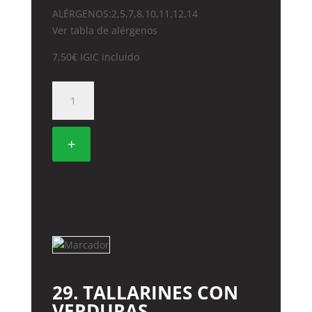
ALÉRGENOS:2,5,7,8,10,11,12,14
Ver tabla de alérgenos
7,50
€
IGIC incluido
42.
POLLO
CON
SALSA
+
LIMON
cantidad
29. TALLARINES CON
VERDURAS