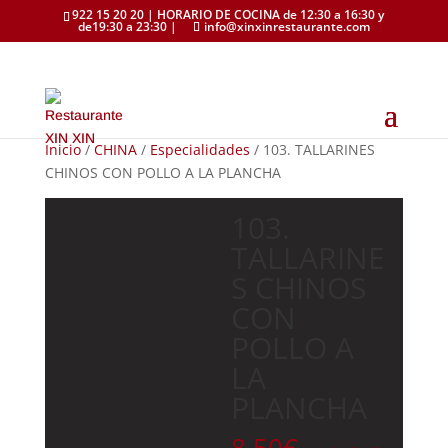
922 15 20 20 | HORARIO DE COCINA de 12:30 a 16:30 y
de19:30 a 23:30 |
info@xinxinrestaurante.com
Inicio
/
CHINA
/
Especialidades
/ 103. TALLARINES
CHINOS CON POLLO A LA PLANCHA
103.
TALLARINE
S CHINOS
CON
POLLO A
LA
PLANCHA