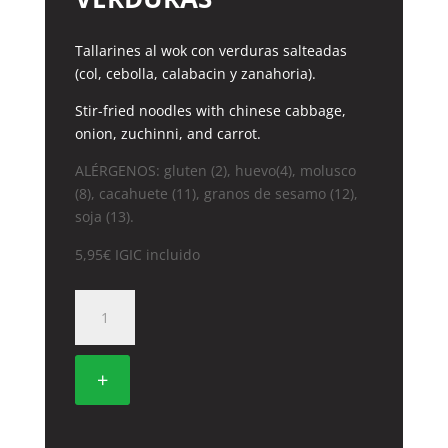
Tallarines al wok con verduras salteadas
(col, cebolla, calabacin y zanahoria).
Stir-fried noodles with chinese cabbage,
onion, zuchinni, and carrot.
ALÉRGENOS: gluten (2), huevo(4), molusco
(8), cacahuete (11), granos de sesamo (12),
soja (13).
5,95
€
IGIC incluido
29.
TALLARINES
CON
VERDURAS
+
cantidad