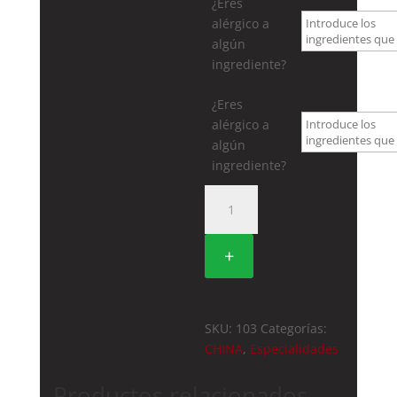
¿Eres
alérgico a
algún
ingrediente?
¿Eres
alérgico a
algún
ingrediente?
103.
TALLARINES
CHINOS
+
CON
POLLO
A
LA
SKU:
103
Categorías:
PLANCHA
CHINA
,
Especialidades
cantidad
Productos relacionados