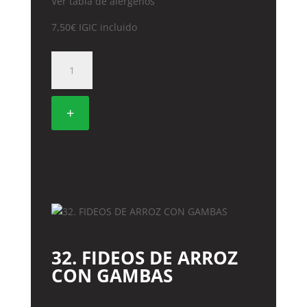
Ver tabla de alérgenos
7,50
€
IGIC incluido
43.
POLLO
CON
SALSA
+
PICANTE
cantidad
32. FIDEOS DE ARROZ
CON GAMBAS