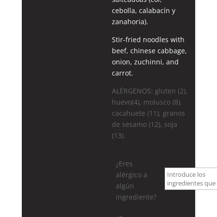
cebolla, calabacín y
zanahoria).
Stir-fried noodles with
beef, chinese cabbage,
onion, zuchinni, and
carrot.
ALÉRGENOS: gluten (2),
huevo(4), molusco (8),
cacahuete (11), granos
de sesamo (12), soja
(13).
¿Eres
alérgico a
algún
ingrediente?