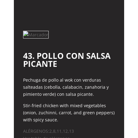
POLLO
cantidad
43. POLLO CON SALSA
PICANTE
Pechuga de pollo al wok con verduras
salteadas (cebolla, calabacin, zanahoria y
pimiento verde) con salsa picante.
Stir-fried chicken with mixed vegetables
(onion, zuchinni, carrot, and green peppers)
with spicy sauce.
ALÉRGENOS:2,8,11,12,13