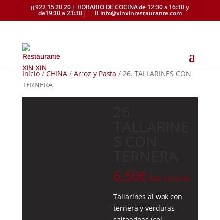
922 15 20 20 | HORARIO DE COCINA de 12:30 a 16:30 y
de19:30 a 23:30 |
info@xinxinrestaurante.com
Inicio
/
CHINA
/
Arroz y Pasta
/ 26. TALLARINES CON
TERNERA
26.
TALLARINE
S CON
TERNERA
6,50
€
IGIC incluido
Tallarines al wok con
ternera y verduras
salteadoas (col,