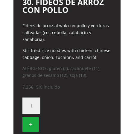
30. FIDEOS DE ARROZ
CON POLLO
Fideos de arroz al wok con pollo y verduras
salteadas (col, cebolla, calabacin y
zanahoria).
Stir-fried rice noodles with chicken, chinese
cabbage, onion, zuchinni, and carrot.
ALÉRGENOS: gluten (2), cacahuete (11),
granos de sesamo (12), soja (13).
7,25
€
IGIC incluido
30.
FIDEOS
DE
ARROZ
+
CON