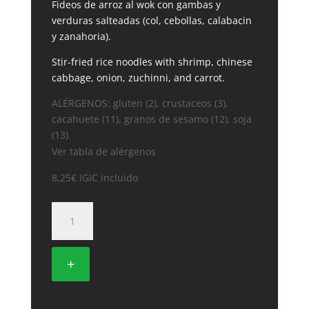
Fideos de arroz al wok con gambas y
verduras salteadas (col, cebollas, calabacin
y zanahoria).
Stir-fried rice noodles with shrimp, chinese
cabbage, onion, zuchinni, and carrot.
ALÉRGENOS: gluten (2), crustaceos (3),
cacahuete (11), granos de sesamo (12), soja
(13).
Ver tabla de alérgenos
8,25
€
IGIC incluido
32.
FIDEOS
DE
ARROZ
+
CON
GAMBAS
cantidad