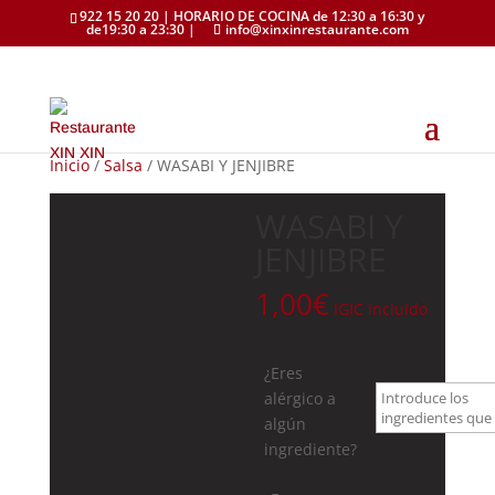
922 15 20 20 | HORARIO DE COCINA de 12:30 a 16:30 y
de19:30 a 23:30 |
info@xinxinrestaurante.com
Inicio
/
Salsa
/ WASABI Y JENJIBRE
WASABI Y
JENJIBRE
1,00
€
IGIC incluido
¿Eres
alérgico a
algún
ingrediente?