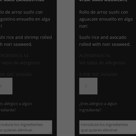
llo de arroz sushi con
Rollo de arroz sushi con
ngostino envuelto en alga
aguacate envuelto en alga
ri
nori
shi rice and shrimp rolled
Sushi rice and avocado
th nori seaweed.
rolled with nori seaweed.
ÉRGENOS:5,14
ALÉRGENOS:14
r tabla de alérgenos
Ver tabla de alérgenos
00
€
IGIC incluido
5,00
€
IGIC incluido
3.
472A.
KI
MAKI
NGOSTINO
AGUACATE
ntidad
cantidad
es alérgico a algún
¿Eres alérgico a algún
rediente?
ingrediente?