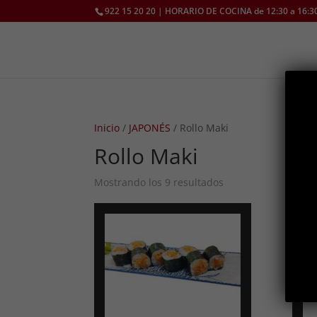
922 15 20 20 | HORARIO DE COCINA de 12:30 a 16:30
Inicio
/
JAPONÉS
/ Rollo Maki
Rollo Maki
Ordenado
Mostrando los 9 resultados
por
los
últimos