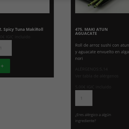
2. Spicy Tuna MakiRoll
475. MAKI ATUN
AGUACATE
00
€
IGIC incluido
2.
Roll de arroz sushi con atu
icy
y aguacate envuelto en alga
na
nori
kiRoll
+
ALÉRGENOS:5,14
ntidad
Ver tabla de alérgenos
5,00
€
IGIC incluido
475.
MAKI
ATUN
AGUACATE
¿Eres alérgico a algún
cantidad
ingrediente?