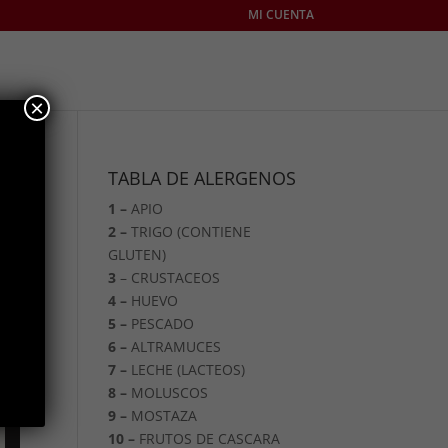
MI CUENTA
×
TABLA DE ALERGENOS
1 –
APIO
2 –
TRIGO (CONTIENE
GLUTEN)
3
– CRUSTACEOS
4 –
HUEVO
5 –
PESCADO
6 –
ALTRAMUCES
7 –
LECHE (LACTEOS)
8 –
MOLUSCOS
9 –
MOSTAZA
10 –
FRUTOS DE CASCARA