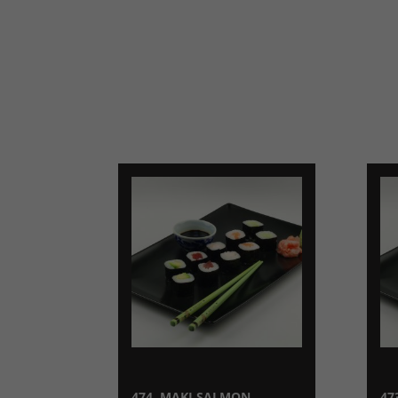
474. MAKI SALMON
47