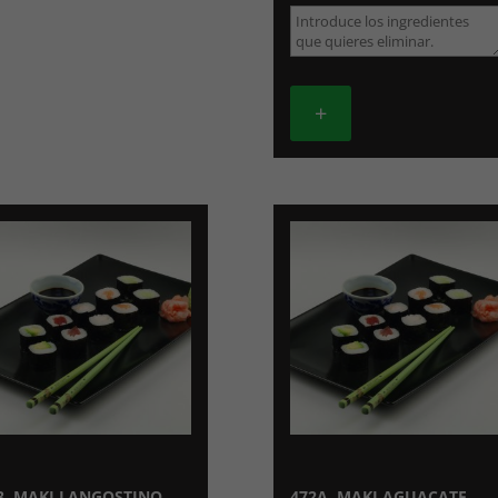
+
3. MAKI LANGOSTINO
472A. MAKI AGUACATE