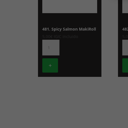
481. Spicy Salmon MakiRoll
48
5,00
€
IGIC incluido
5,
481.
48
Spicy
Sp
Salmon
Tu
MakiRoll
Ma
+
cantidad
ca