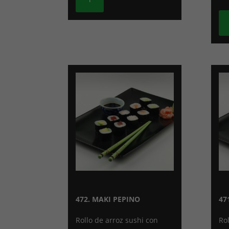
472. MAKI PEPINO
47
Rollo de arroz sushi con
Ro