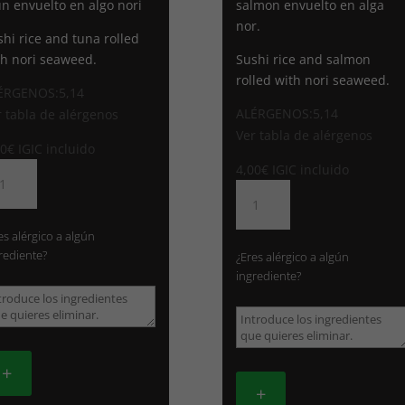
un envuelto en algo nori
salmon envuelto en alga
nor.
shi rice and tuna rolled
th nori seaweed.
Sushi rice and salmon
rolled with nori seaweed.
ÉRGENOS:5,14
ALÉRGENOS:5,14
r tabla de alérgenos
Ver tabla de alérgenos
00
€
IGIC incluido
1.
4,00
€
IGIC incluido
KI
470.
UN
MAKI
ntidad
SALMON
es alérgico a algún
cantidad
rediente?
¿Eres alérgico a algún
ingrediente?
+
+