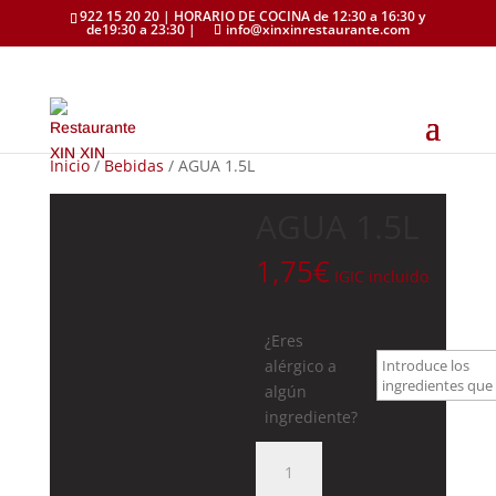
922 15 20 20 | HORARIO DE COCINA de 12:30 a 16:30 y
de19:30 a 23:30 |
info@xinxinrestaurante.com
Inicio
/
Bebidas
/ AGUA 1.5L
AGUA 1.5L
1,75
€
IGIC incluido
¿Eres
alérgico a
algún
ingrediente?
AGUA
1.5L