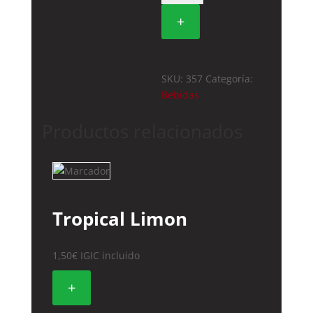
cantidad
+
SKU:
357
Categoría:
Bebidas
Productos relacionados
Tropical Limon
1,50
€
IGIC incluido
+