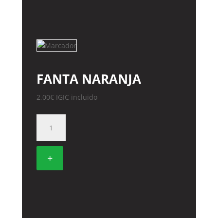
FANTA NARANJA
2,00
€
IGIC incluido
FANTA
NARANJA
cantidad
+