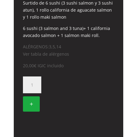
Surtido de 6 sushi (3 sushi salmon y 3 sushi
atun), 1 rollo california de aguacate salmon
y 1 rollo maki salmon
6 sushi (3 salmon and 3 tuna)+ 1 california
avocado salmon + 1 salmon maki roll.
ALÉRGENOS:3,5,14
Ver tabla de alérgenos
20,00
€
IGIC incluido
454.
HIROSHIMA
cantidad
+