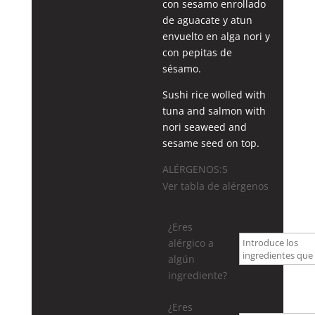
con sesamo enrollado
de aguacate y atun
envuelto en alga nori y
con pepitas de
sésamo.
Sushi rice wolled with
tuna and salmon with
nori seaweed and
sesame seed on top.
ALÉRGENOS:5
Ver tabla de alérgenos
¿Eres
alérgico a
algún
ingrediente?
¿Eres