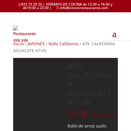
922 15 20 20 | HORARIO DE COCINA de 12:30 a 16:30 y
de19:30 a 23:30 |
info@xinxinrestaurante.com
Inicio
/
JAPONÉS
/
Rollo California
/ 479. CALIFORNIA
AGUACATE ATUN
479.
CALIFORNI
A
AGUACATE
ATUN
7,50
€
IGIC incluido
Rollo de arroz sushi