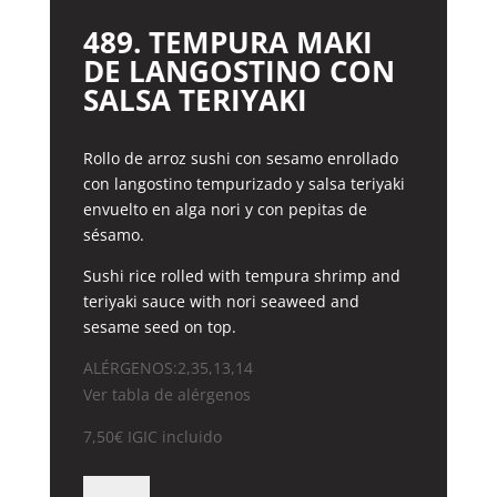
489. TEMPURA MAKI
DE LANGOSTINO CON
SALSA TERIYAKI
Rollo de arroz sushi con sesamo enrollado
con langostino tempurizado y salsa teriyaki
envuelto en alga nori y con pepitas de
sésamo.
Sushi rice rolled with tempura shrimp and
teriyaki sauce with nori seaweed and
sesame seed on top.
ALÉRGENOS:2,35,13,14
Ver tabla de alérgenos
7,50
€
IGIC incluido
489.