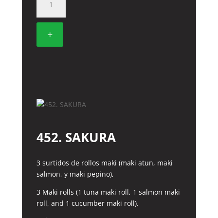
TEMPURA
MAKI
DE
+
LANGOSTINO
CON
SALSA
TERIYAKI
cantidad
452. SAKURA
3 surtidos de rollos maki (maki atun, maki
salmon, y maki pepino),
3 Maki rolls (1 tuna maki roll, 1 salmon maki
roll, and 1 cucumber maki roll).