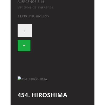
ALÉRGENOS:5,14
Ver tabla de alérgenos
11,00
€
IGIC incluido
452.
SAKURA
cantidad
+
454. HIROSHIMA