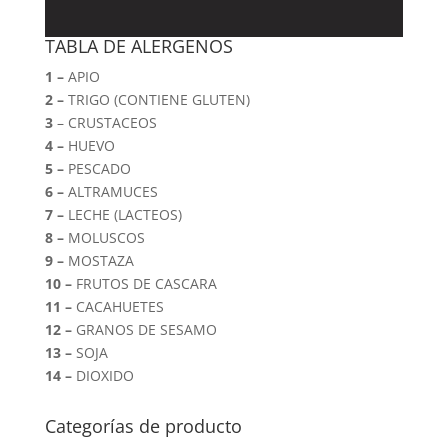
TABLA DE ALERGENOS
1 –
APIO
2 –
TRIGO (CONTIENE GLUTEN)
3
– CRUSTACEOS
4 –
HUEVO
5 –
PESCADO
6 –
ALTRAMUCES
7 –
LECHE (LACTEOS)
8 –
MOLUSCOS
9 –
MOSTAZA
10 –
FRUTOS DE CASCARA
11 –
CACAHUETES
12 –
GRANOS DE SESAMO
13 –
SOJA
14 –
DIOXIDO
Categorías de producto