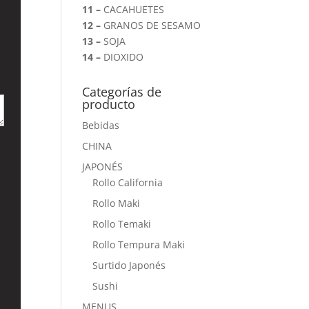
11 –
CACAHUETES
12 –
GRANOS DE SESAMO
13 –
SOJA
14 –
DIOXIDO
Categorías de
producto
Bebidas
CHINA
JAPONÉS
Rollo California
Rollo Maki
Rollo Temaki
Rollo Tempura Maki
Surtido Japonés
Sushi
MENUS