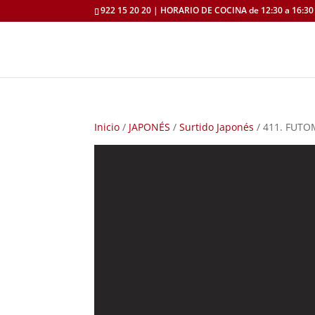
922 15 20 20 | HORARIO DE COCINA de 12:30 a 16:30 
Inicio
/
JAPONÉS
/
Surtido Japonés
/ 411. FUT