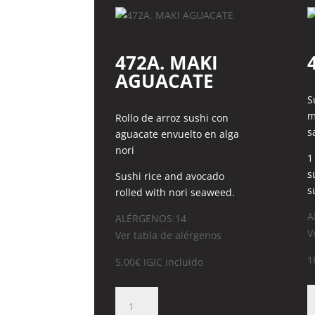
472A. MAKI
AGUACATE
S
m
Rollo de arroz sushi con
s
aguacate envuelto en alga
nori
1
s
Sushi rice and avocado
s
rolled with nori seaweed.
A
ALÉRGENOS:14
V
Ver tabla de alérgenos
1
5,00
€
IGIC incluido
4
472A.
O
MAKI