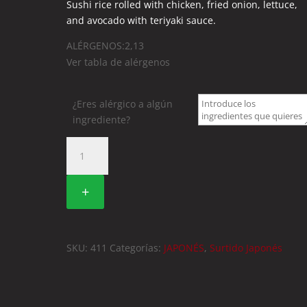
Sushi rice rolled with chicken, fried onion, lettuce,
and avocado with teriyaki sauce.
ALÉRGENOS:2,13
Ver tabla de alérgenos
¿Eres alérgico a algún
ingrediente?
411.
FUTOMAKI
TEMPURIZADO
+
DE
POLLO
cantidad
SKU:
411
Categorías:
JAPONÉS
,
Surtido Japonés