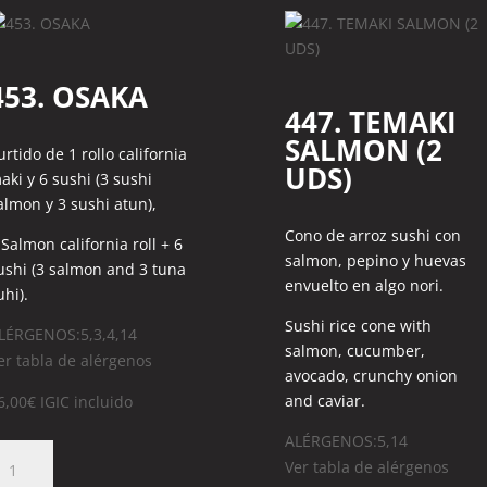
453. OSAKA
447. TEMAKI
SALMON (2
urtido de 1 rollo california
UDS)
aki y 6 sushi (3 sushi
almon y 3 sushi atun),
Cono de arroz sushi con
 Salmon california roll + 6
salmon, pepino y huevas
ushi (3 salmon and 3 tuna
envuelto en algo nori.
uhi).
Sushi rice cone with
LÉRGENOS:5,3,4,14
salmon, cucumber,
er tabla de alérgenos
avocado, crunchy onion
and caviar.
6,00
€
IGIC incluido
ALÉRGENOS:5,14
53.
Ver tabla de alérgenos
SAKA