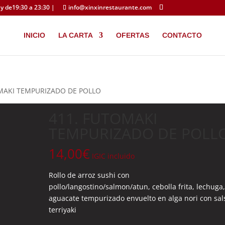
y de19:30 a 23:30 |
info@xinxinrestaurante.com
INICIO
LA CARTA
OFERTAS
CONTACTO
OMAKI TEMPURIZADO DE POLLO
411. FUTOMAKI
TEMPURIZADO DE POLL
14,00
€
IGIC incluido
Rollo de arroz sushi con
pollo/langostino/salmon/atun, cebolla frita, lechuga,
aguacate tempurizado envuelto en alga nori con sal
terriyaki