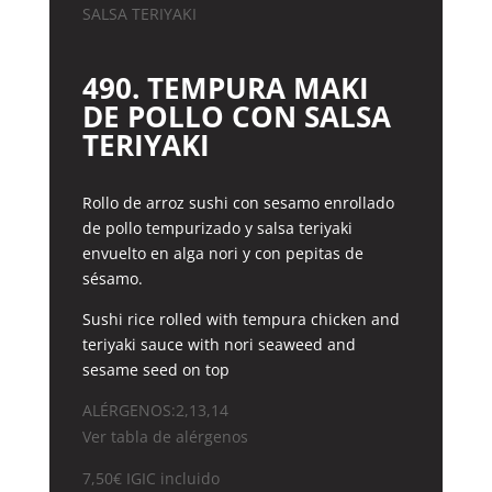
490. TEMPURA MAKI
DE POLLO CON SALSA
TERIYAKI
Rollo de arroz sushi con sesamo enrollado
de pollo tempurizado y salsa teriyaki
envuelto en alga nori y con pepitas de
sésamo.
Sushi rice rolled with tempura chicken and
teriyaki sauce with nori seaweed and
sesame seed on top
ALÉRGENOS:2,13,14
Ver tabla de alérgenos
7,50
€
IGIC incluido