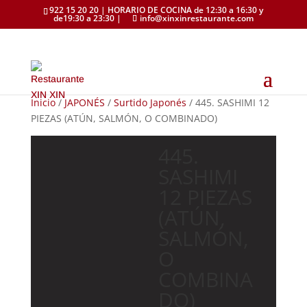
922 15 20 20 | HORARIO DE COCINA de 12:30 a 16:30 y
de19:30 a 23:30 |
info@xinxinrestaurante.com
Inicio
/
JAPONÉS
/
Surtido Japonés
/ 445. SASHIMI 12
PIEZAS (ATÚN, SALMÓN, O COMBINADO)
445.
SASHIMI
12 PIEZAS
(ATÚN,
SALMÓN,
O
COMBINA
DO)