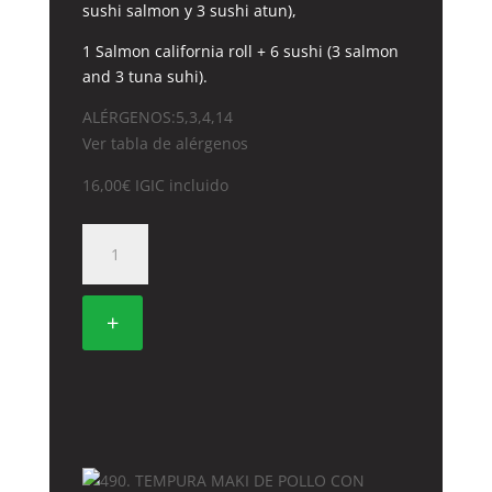
sushi salmon y 3 sushi atun),
1 Salmon california roll + 6 sushi (3 salmon
and 3 tuna suhi).
ALÉRGENOS:5,3,4,14
Ver tabla de alérgenos
16,00
€
IGIC incluido
453.
OSAKA
cantidad
+