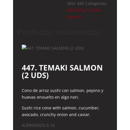
SKU:
445
Categorías:
COMBINADO)
JAPONÉS
,
Surtido
cantidad
Japonés
Productos relacionados
447. TEMAKI SALMON
(2 UDS)
Cono de arroz sushi con salmon, pepino y
huevas envuelto en algo nori.
Sushi rice cone with salmon, cucumber,
avocado, crunchy onion and caviar.
ALÉRGENOS:5,14