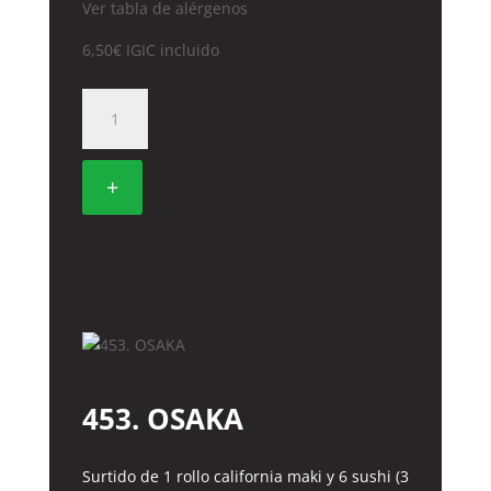
Ver tabla de alérgenos
6,50
€
IGIC incluido
447.
TEMAKI
SALMON
(2
+
UDS)
cantidad
453. OSAKA
Surtido de 1 rollo california maki y 6 sushi (3