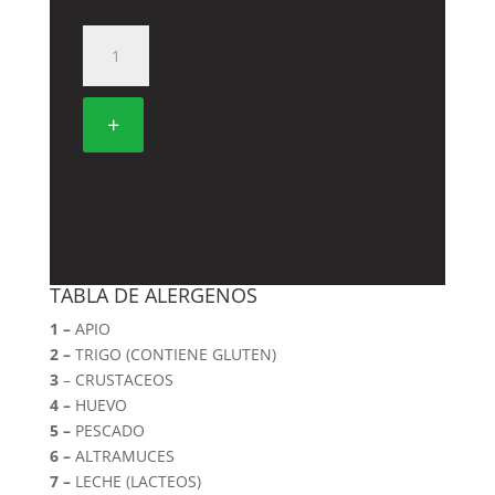
490.
TEMPURA
MAKI
DE
+
POLLO
CON
SALSA
TERIYAKI
cantidad
TABLA DE ALERGENOS
1 –
APIO
2 –
TRIGO (CONTIENE GLUTEN)
3
– CRUSTACEOS
4 –
HUEVO
5 –
PESCADO
6 –
ALTRAMUCES
7 –
LECHE (LACTEOS)