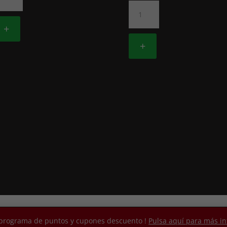
AKI
473.
TUN
MAKI
GUACATE
+
LANGOSTINO
ntidad
cantidad
+
rivacidad
|
Chino & Japonés
|
Instrucciones de compra
Desarrollo
o programa de puntos y cupones descuento !
Pulsa aquí para más i