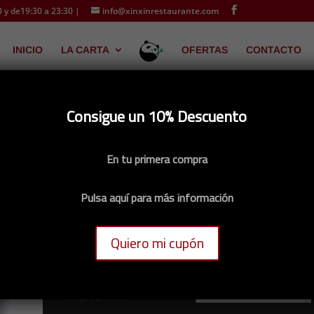
 y de19:30 a 23:30 |
info@xinxinrestaurante.com
INICIO
LA CARTA
OFERTAS
CONTACTO
Consigue un 10% Descuento
IMI 6 PIEZAS (ATÚN, SALMÓN, O COMBINADO)
En tu primera compra
444. SASHIMI 6 PIEZAS
(ATÚN, SALMÓN, O
Pulsa aquí para más información
COMBINADO)
6,00
€
Quiero mi cupón
¿Eres alérgico a algún
ingrediente?