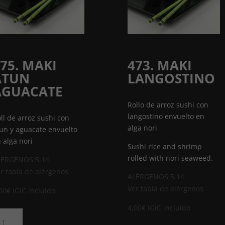
75. MAKI
473. MAKI
ATUN
LANGOSTINO
AGUACATE
Rollo de arroz sushi con
langostino envuelto en
ll de arroz sushi con
alga nori
un y aguacate envuelto
 alga nori
Sushi rice and shrimp
rolled with nori seaweed.
LÉRGENOS:5,14
r tabla de alérgenos
ALÉRGENOS:5,14
Ver tabla de alérgenos
00
€
IGIC incluido
4,00
€
IGIC incluido
5.