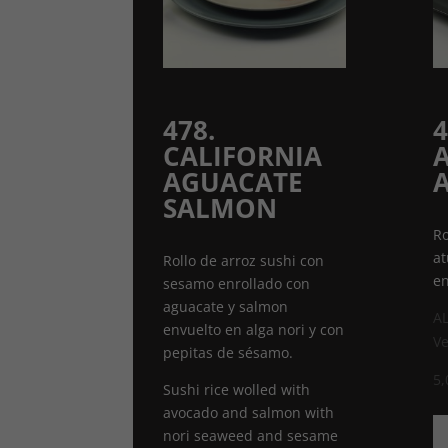
478.
4
CALIFORNIA
AGUACATE
SALMON
Ro
at
Rollo de arroz sushi con
en
sesamo enrollado con
aguacate y salmon
A
envuelto en alga nori y con
Ve
pepitas de sésamo.
5,
Sushi rice wolled with
avocado and salmon with
47
nori seaweed and sesame