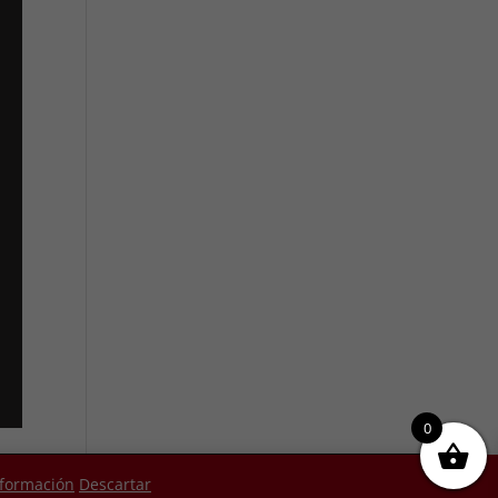
0
 web:
www.tipomedia.com
nformación
Descartar