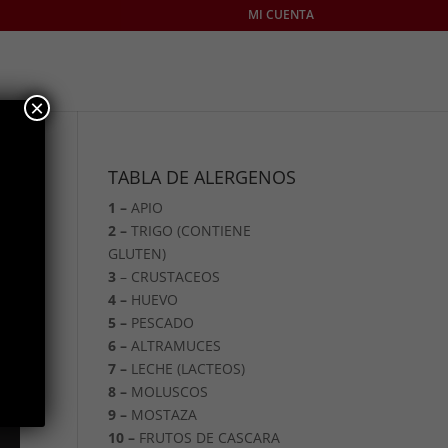
MI CUENTA
×
TABLA DE ALERGENOS
1 –
APIO
2 –
TRIGO (CONTIENE
GLUTEN)
3
– CRUSTACEOS
4 –
HUEVO
5 –
PESCADO
6 –
ALTRAMUCES
7 –
LECHE (LACTEOS)
8 –
MOLUSCOS
9 –
MOSTAZA
10 –
FRUTOS DE CASCARA