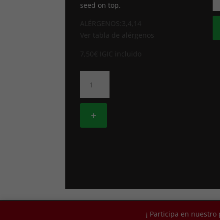
M
seed on top.
A
A
ALÉRGENOS:3,4,14
ca
Ver tabla de alérgenos
7,50
€
IGIC incluido
478.
CALIFORNIA
AGUACATE
SALMON
+
cantidad
2019© -
XIN XIN RESTAURANTE
|
Política de p
¡ Participa en nuestr