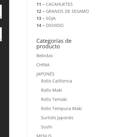
11 –
CACAHUETES
12 –
GRANOS DE SESAMO
13 –
SOJA
14 –
DIOXIDO
Categorías de
producto
Bebidas
CHINA
JAPONÉS
Rollo California
Rollo Maki
Rollo Temaki
Rollo Tempura Maki
Surtido Japonés
Sushi
MENUS