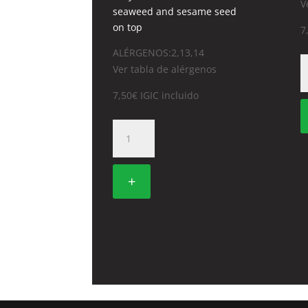
V
seaweed and sesame seed
on top
7
ALÉRGENOS:2,13,14
4
Ver tabla de alérgenos
C
A
7,50
€
IGIC incluido
S
c
491.
TEMPURA
MAKI
DE
+
VERDURAS
CON
SALSA
TERIYAKI
cantidad