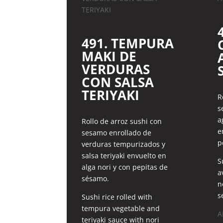
491. TEMPURA
MAKI DE
VERDURAS
CON SALSA
TERIYAKI
R
s
a
Rollo de arroz sushi con
e
sesamo enrollado de
p
verduras tempurizados y
salsa teriyaki envuelto en
S
alga nori y con pepitas de
a
sésamo.
n
s
Sushi rice rolled with
tempura vegetable and
A
teriyaki sauce with nori