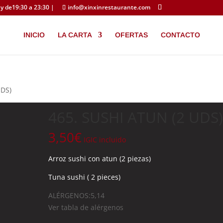
y de19:30 a 23:30 |
info@xinxinrestaurante.com
INICIO
LA CARTA
OFERTAS
CONTACTO
UDS)
465. SUSHI ATUN (2 UDS
3,50
€
IGIC incluido
Arroz sushi con atun (2 piezas)
Tuna sushi ( 2 pieces)
ALÉRGENOS:5,14
Ver tabla de alérgenos