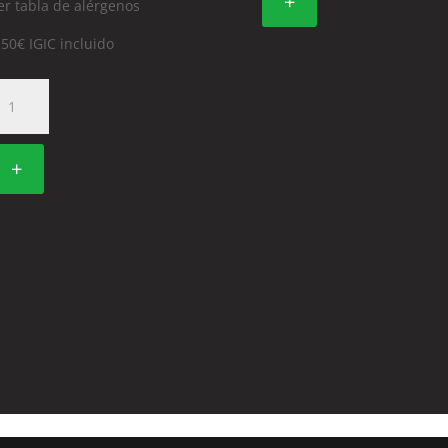
+
er tabla de alérgenos
,50
€
IGIC incluido
78.
ALIFORNIA
GUACATE
ALMON
+
antidad