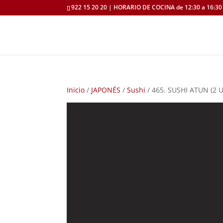
922 15 20 20 | HORARIO DE COCINA de 12:30 a 16:30 
Inicio
/
JAPONÉS
/
Sushi
/ 465. SUSHI ATUN (2 