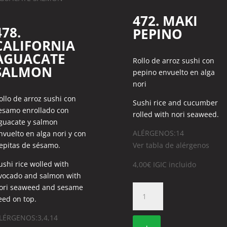
472. MAKI
478.
PEPINO
CALIFORNIA
AGUACATE
Rollo de arroz sushi con
SALMON
pepino envuelto en alga
nori
ollo de arroz sushi con
Sushi rice and cucumber
esamo enrollado con
rolled with nori seaweed.
guacate y salmon
ALÉRGENOS:14
nvuelto en alga nori y con
epitas de sésamo.
Ver tabla de alérgenos
ushi rice wolled with
4,00
€
IGIC incluido
vocado and salmon with
ori seaweed and sesame
472.
eed on top.
MAKI
PEPINO
LÉRGENOS:3,4,14
cantidad