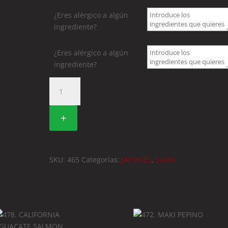
¿Eres alérgico a algún
ingrediente?
¿Eres alérgico a algún
ingrediente?
465.
SUSHI
ATUN
+
(2
UDS)
cantidad
SKU:
465
Categorías:
JAPONÉS
,
Sushi